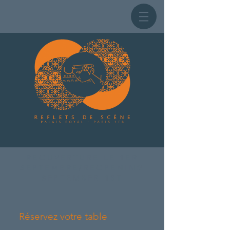
REOUVERTURE LE 1ER
SEPTEMBRE/REOPENING
SEPTEMBER 1ST
Réservez votre table